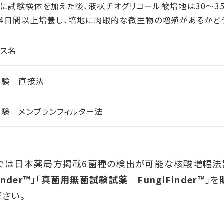
に試験検体を加えた後、液状チオグリコール酸培地は30～35
14日間以上培養し、培地に肉眼的な微生物の増殖があるかど
ビス名
試験 直接法
験 メンブランフィルター法
では日本薬局方掲載6菌種の検出が可能な核酸増幅法
inder™
」「
真菌用無菌試験試薬 FungiFinder™
」を
ださい。