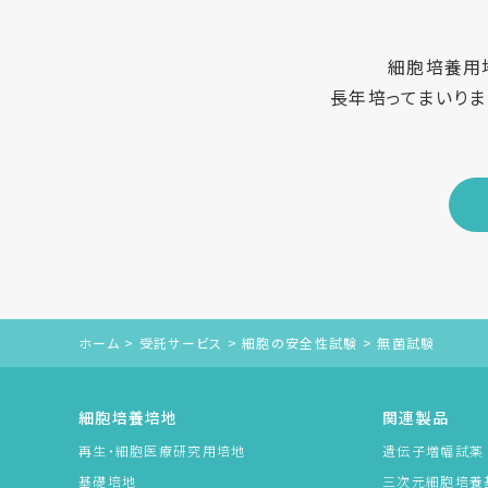
細胞培養用
長年培ってまいりま
ホーム
>
受託サービス
>
細胞の安全性試験
>
無菌試験
細胞培養培地
関連製品
再生・細胞医療研究用培地
遺伝子増幅試薬 Am
基礎培地
三次元細胞培養