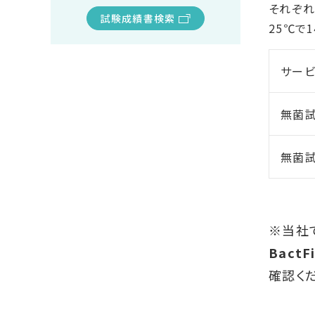
それぞれ
試験成績書検索
25℃で
サー
無菌
無菌試
※当社
BactF
確認く