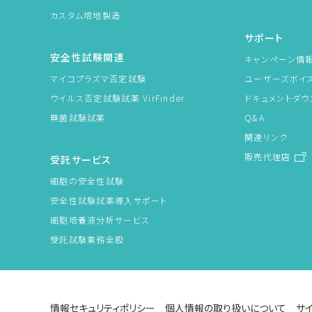
カスタム培地製造
サポート
安全性試験関連
キャンペーン情
マイコプラズマ否定試験
ユーザーズボイ
ウイルス否定試験試薬 VirFinder
ドキュメントダウ
無菌試験試薬
Q&A
関連リンク
販売代理店
受託サービス
細胞の安全性試験
安全性試験試薬導入サポート
細胞培養液分析サービス
受託試験業務全般
情報セキュリティポリシー
個人情報の取り扱いについて
サ