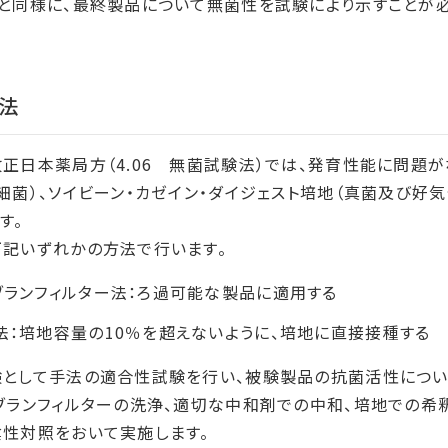
と同様に、最終製品について無菌性を試験により示すことが必
法
正日本薬局方（4.06 無菌試験法）では、発育性能に問題
細菌）、ソイビーン・カゼイン・ダイジェスト培地（真菌及び好
す。
記いずれかの方法で行います。
ブランフィルター法：ろ過可能な製品に適用する
法：培地容量の10％を超えないように、培地に直接接種する
験として手法の適合性試験を行い、被験製品の抗菌活性につい
ブランフィルターの洗浄、適切な中和剤での中和、培地での希
性対照をおいて実施します。