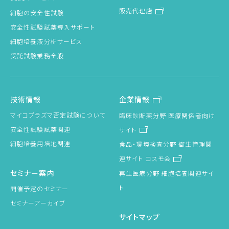
販売代理店
細胞の安全性試験
安全性試験試薬導入サポート
細胞培養液分析サービス
受託試験業務全般
技術情報
企業情報
マイコプラズマ否定試験について
臨床診断薬分野 医療関係者向け
安全性試験試薬関連
サイト
細胞培養用培地関連
食品・環境検査分野 衛生管理関
連サイト コスモ会
セミナー案内
再生医療分野 細胞培養関連サイ
ト
開催予定のセミナー
セミナーアーカイブ
サイトマップ