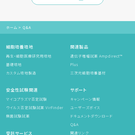
ホーム
>
Q&A
細胞培養培地
関連製品
再生・細胞医療研究用培地
遺伝子増幅試薬 Ampdirect™
基礎培地
Plus
カスタム培地製造
三次元細胞培養基材
安全性試験関連
サポート
マイコプラズマ否定試験
キャンペーン情報
ウイルス否定試験試薬 VirFinder
ユーザーズボイス
無菌試験試薬
ドキュメントダウンロード
Q&A
受託サービス
関連リンク