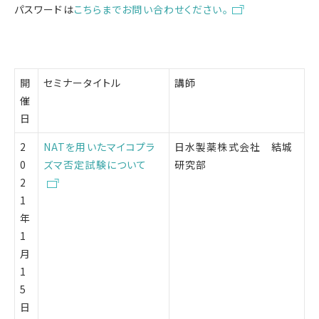
パスワードは
こちらまでお問い合わせください。
開
セミナータイトル
講師
催
日
2
NATを用いたマイコプラ
日水製薬株式会社 結城
0
ズマ否定試験について
研究部
2
1
年
1
月
1
5
日