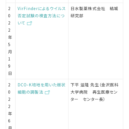
2
VirFinderによるウイルス
日水製薬株式会社 結城
0
否定試験の検査方法につ
研究部
2
いて
2
年
5
月
1
9
日
2
DCO-K培地を用いた樹状
下平 滋隆 先生（金沢医科
0
細胞の調製法
大学病院 再生医療セン
2
ター センター長）
2
年
6
月