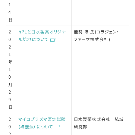
1
4
日
2
hPLと日水製薬オリジナ
能勢 博 氏(コラジェン・
0
ル培地について
ファーマ株式会社)
2
1
年
1
0
月
2
9
日
2
マイコプラズマ否定試験
日水製薬株式会社 結城
0
(培養法）について
研究部
2