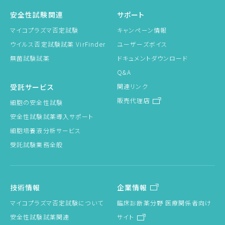
安全性試験関連
サポート
マイコプラズマ否定試験
キャンペーン情報
ウイルス否定試験試薬 VirFinder
ユーザーズボイス
無菌試験試薬
ドキュメントダウンロード
Q&A
受託サービス
関連リンク
販売代理店
細胞の安全性試験
安全性試験試薬導入サポート
細胞培養液分析サービス
受託試験業務全般
技術情報
企業情報
マイコプラズマ否定試験について
臨床診断薬分野 医療関係者向け
安全性試験試薬関連
サイト