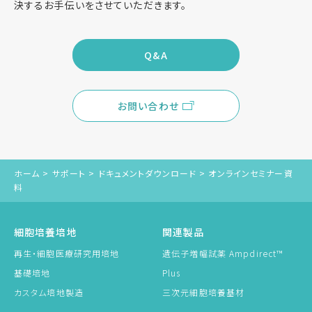
決するお手伝いをさせていただきます。
Q&A
お問い合わせ
ホーム
>
サポート
>
ドキュメントダウンロード
>
オンラインセミナー資
料
細胞培養培地
関連製品
再生・細胞医療研究用培地
遺伝子増幅試薬 Ampdirect™
基礎培地
Plus
カスタム培地製造
三次元細胞培養基材