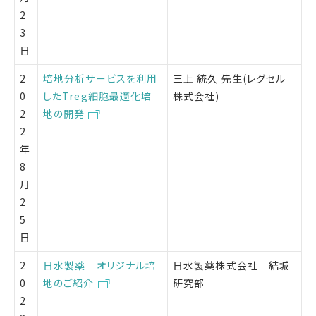
2
3
日
2
培地分析サービスを利用
三上 統久 先生(レグセル
0
したTreg細胞最適化培
株式会社)
2
地の開発
2
年
8
月
2
5
日
2
日水製薬 オリジナル培
日水製薬株式会社 結城
0
地のご紹介
研究部
2