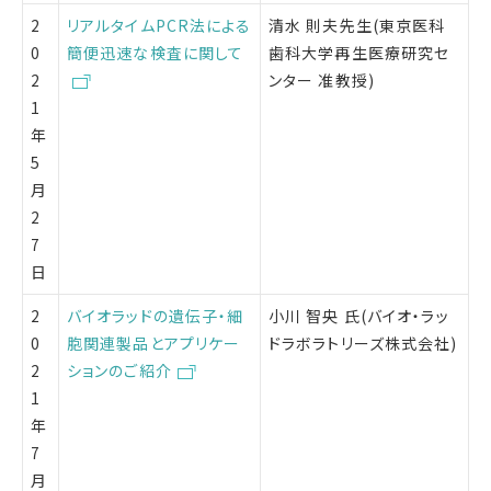
2
リアルタイムPCR法による
清水 則夫先生(東京医科
0
簡便迅速な検査に関して
歯科大学再生医療研究セ
2
ンター 准教授)
1
年
5
月
2
7
日
2
バイオラッドの遺伝子・細
小川 智央 氏(バイオ・ラッ
0
胞関連製品とアプリケー
ドラボラトリーズ株式会社)
2
ションのご紹介
1
年
7
月