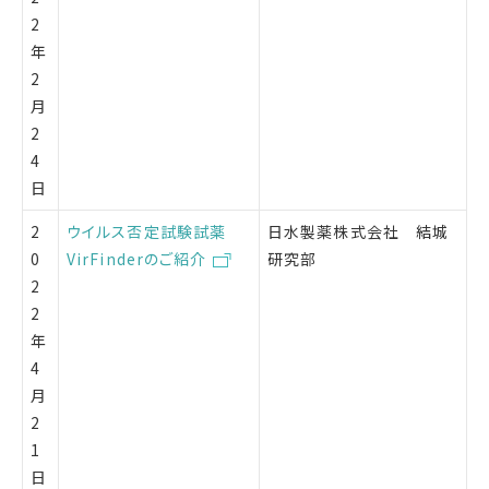
2
年
2
月
2
4
日
2
ウイルス否定試験試薬
日水製薬株式会社 結城
0
VirFinderのご紹介
研究部
2
2
年
4
月
2
1
日