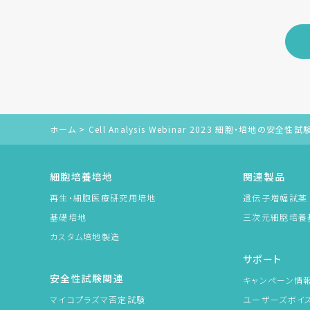
ホーム
>
Cell Analysis Webinar 2023 細胞・培地の
細胞培養培地
関連製品
再生・細胞医療研究用培地
遺伝子増幅試薬 Am
基礎培地
三次元細胞培養
カスタム培地製造
サポート
安全性試験関連
キャンペーン情
マイコプラズマ否定試験
ユーザーズボイ