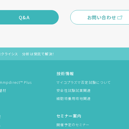
Q&A
お問い合わせ
安全性試験クライシス 分析は受託で解決！
技術情報
pdirect™ Plus
マイコプラズマ否定試験について
基材
安全性試験試薬関連
細胞培養用培地関連
セミナー案内
報
ス
開催予定のセミナー