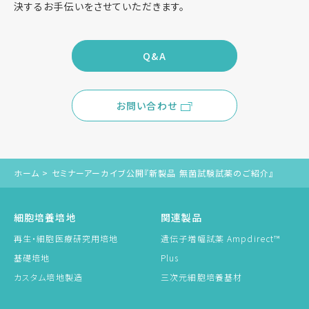
決するお手伝いをさせていただきます。
Q&A
お問い合わせ
ホーム
>
セミナーアーカイブ公開『新製品 無菌試験試薬のご紹介』
細胞培養培地
関連製品
再生・細胞医療研究用培地
遺伝子増幅試薬 Ampdirect™
基礎培地
Plus
カスタム培地製造
三次元細胞培養基材