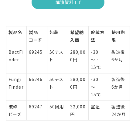
講演資料
製品名
製品
包装
希望納
貯蔵方
使用期
コード
入価
法
限
BactFi
69245
50テス
280,00
-30
製造後
nder
ト
0円
～‐
6か月
15℃
Fungi
66246
50テス
280,00
-30
製造後
Finder
ト
0円
～‐
6か月
15℃
破砕
69247
50回用
32,000
室温
製造後
ビーズ
円
24か月