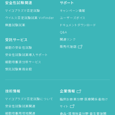
安全性試験関連
サポート
マイコプラズマ否定試験
キャンペーン情報
ウイルス否定試験試薬 VirFinder
ユーザーズボイス
無菌試験試薬
ドキュメントダウンロード
Q&A
受託サービス
関連リンク
販売代理店
細胞の安全性試験
安全性試験試薬導入サポート
細胞培養液分析サービス
受託試験業務全般
技術情報
企業情報
マイコプラズマ否定試験について
臨床診断薬分野 医療関係者向け
安全性試験試薬関連
サイト
細胞培養用培地関連
食品・環境検査分野 衛生管理関