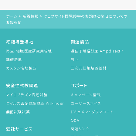
ホーム
>
新着情報
>
ウェブサイト閲覧障害のお詫びと復旧についての
お知らせ
細胞培養培地
関連製品
再生・細胞医療研究用培地
遺伝子増幅試薬 Ampdirect™
基礎培地
Plus
カスタム培地製造
三次元細胞培養基材
安全性試験関連
サポート
マイコプラズマ否定試験
キャンペーン情報
ウイルス否定試験試薬 VirFinder
ユーザーズボイス
無菌試験試薬
ドキュメントダウンロード
Q&A
受託サービス
関連リンク