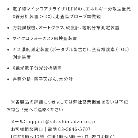
電子線マイクロアナライザ（EPMA）、エネルギー分散型蛍光
X線分析装置（EDX）、走査型プローブ顕微鏡
万能試験機、オートグラフ、硬度計、粒度分布測定装置
マイクロフォーカスX線検査装置
ガス濃度測定装置（ポータブル型含む）、全有機炭素（TOC）
測定装置
X線光電子分光分析装置
各種分析・電子天びん、水分計
※各製品の詳細につきましては弊社営業担当あるいは下記
お問合せ先へご連絡ください
メール：support@sdc.shimadzu.co.jp
お客様相談窓口｜電話 03-5846-5707
[午前9時〜12時、午後1時〜5時 土・日・祝日を除く]