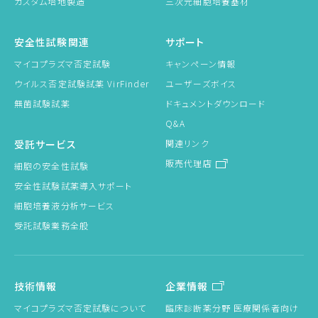
カスタム培地製造
三次元細胞培養基材
安全性試験関連
サポート
マイコプラズマ否定試験
キャンペーン情報
ウイルス否定試験試薬 VirFinder
ユーザーズボイス
無菌試験試薬
ドキュメントダウンロード
Q&A
受託サービス
関連リンク
販売代理店
細胞の安全性試験
安全性試験試薬導入サポート
細胞培養液分析サービス
受託試験業務全般
技術情報
企業情報
マイコプラズマ否定試験について
臨床診断薬分野 医療関係者向け