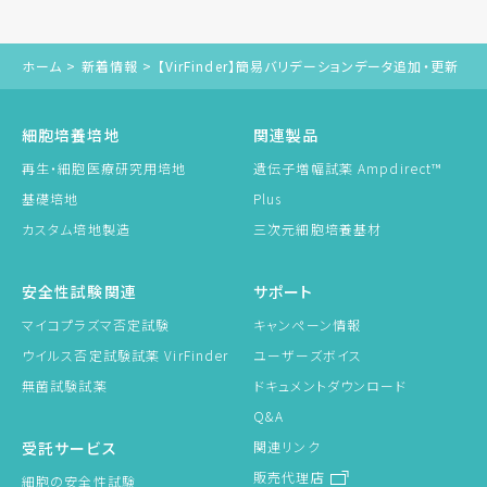
ホーム
>
新着情報
>
【VirFinder】簡易バリデーションデータ追加・更新
細胞培養培地
関連製品
再生・細胞医療研究用培地
遺伝子増幅試薬 Ampdirect™
基礎培地
Plus
カスタム培地製造
三次元細胞培養基材
安全性試験関連
サポート
マイコプラズマ否定試験
キャンペーン情報
ウイルス否定試験試薬 VirFinder
ユーザーズボイス
無菌試験試薬
ドキュメントダウンロード
Q&A
受託サービス
関連リンク
販売代理店
細胞の安全性試験