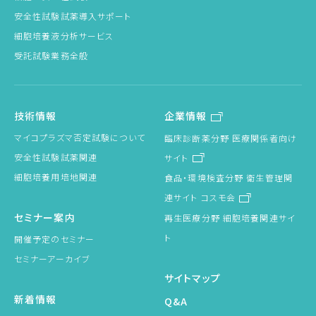
安全性試験試薬導入サポート
細胞培養液分析サービス
受託試験業務全般
技術情報
企業情報
マイコプラズマ否定試験について
臨床診断薬分野 医療関係者向け
安全性試験試薬関連
サイト
細胞培養用培地関連
食品・環境検査分野 衛生管理関
連サイト コスモ会
セミナー案内
再生医療分野 細胞培養関連サイ
ト
開催予定のセミナー
セミナーアーカイブ
サイトマップ
新着情報
Q&A