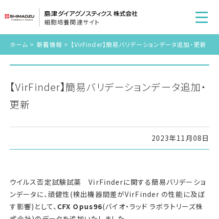
細胞培養関連サイト
ホーム
>
新着情報
>
【VirFinder】簡易バリデーションデータ追加・更新
【VirFinder】簡易バリデーションデータ追加・
更新
2023年11月08日
ウイルス否定試験試薬 VirFinderに関する簡易バリデーショ
ンデータに、頑健性(検出機器間差がVirFinder の性能に及ぼ
す影響)として、
CFX Opus96
(バイオ・ラッド ラボラトリーズ株
式会社)のデータを追加いたしました。