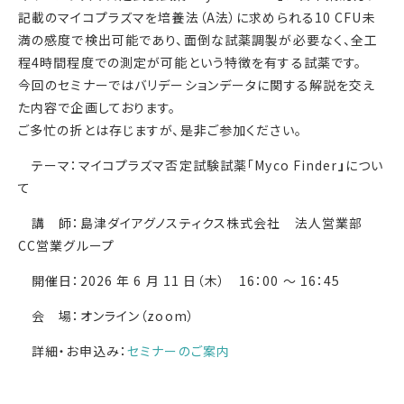
記載のマイコプラズマを培養法（A法）に求められる10 CFU未
満の感度で検出可能であり、面倒な試薬調製が必要なく、全工
程4時間程度での測定が可能という特徴を有する試薬です。
今回のセミナーではバリデーションデータに関する解説を交え
た内容で企画しております。
ご多忙の折とは存じますが、是非ご参加ください。
テーマ：マイコプラズマ否定試験試薬「Myco Finder
」
につい
て
講 師：島津ダイアグノスティクス株式会社 法人営業部
CC営業グループ
開催日：2026 年 6 月 11 日（木） 16：00 ～ 16：45
会 場：オンライン（zoom）
詳細・お申込み：
セミナーのご案内