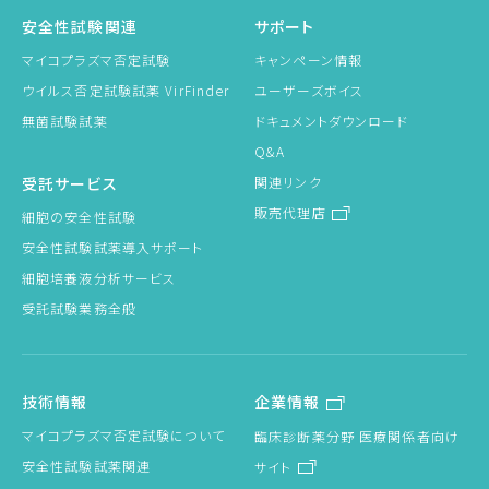
安全性試験関連
サポート
マイコプラズマ否定試験
キャンペーン情報
ウイルス否定試験試薬 VirFinder
ユーザーズボイス
無菌試験試薬
ドキュメントダウンロード
Q&A
受託サービス
関連リンク
販売代理店
細胞の安全性試験
安全性試験試薬導入サポート
細胞培養液分析サービス
受託試験業務全般
技術情報
企業情報
マイコプラズマ否定試験について
臨床診断薬分野 医療関係者向け
安全性試験試薬関連
サイト