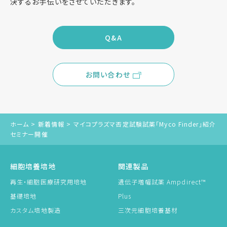
決するお手伝いをさせていただきます。
Q&A
お問い合わせ
ホーム
>
新着情報
>
マイコプラズマ否定試験試薬「Myco Finder」紹介
セミナー開催
細胞培養培地
関連製品
再生・細胞医療研究用培地
遺伝子増幅試薬 Ampdirect™
基礎培地
Plus
カスタム培地製造
三次元細胞培養基材